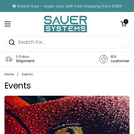
Skip to content
🐝 Insect-free - order now with free shipping from €150!
Open car
0
Open menu
3-5 days
B2B
Shipment
customer
Home
/
Events
Events