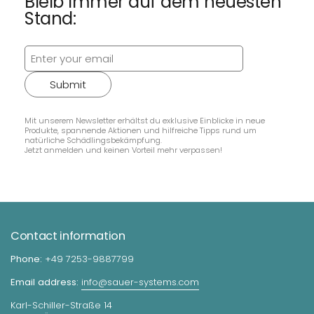
Bleib immer auf dem neuesten
Stand:
Submit
Mit unserem Newsletter erhältst du exklusive Einblicke in neue
Produkte, spannende Aktionen und hilfreiche Tipps rund um
natürliche Schädlingsbekämpfung.
Jetzt anmelden und keinen Vorteil mehr verpassen!
Contact information
Phone:
+49 7253-9887799
Email address:
info@sauer-systems.com
Karl-Schiller-Straße 14