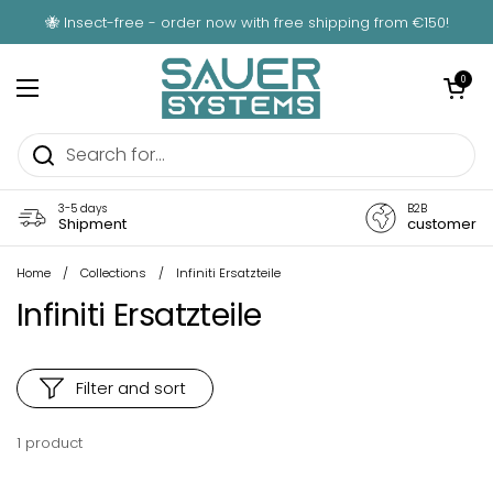
Skip to content
🐝 Insect-free - order now with free shipping from €150!
Open car
0
Open menu
3-5 days
B2B
Shipment
customer
Home
/
Collections
/
Infiniti Ersatzteile
Infiniti Ersatzteile
Filter and sort
1 product