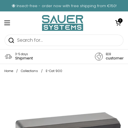
Skip to content
🐝 Insect-free - order now with free shipping from €150!
Open car
0
Open menu
3-5 days
B2B
Shipment
customer
Home
/
Collections
/
E-Cat 900