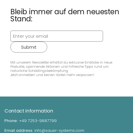
Bleib immer auf dem neuesten
Stand:
Submit
Mit unserem Newsletter erhältst du exklusive Einblicke in neue
Produkte, spannende Aktionen und hilfreiche Tipps rund um
natürliche Schädlingsbekämpfung.
Jetzt anmelden und keinen Vorteil mehr verpassen!
Contact information
Phone:
+49 7253-9887799
Email address:
info@sauer-systems.com