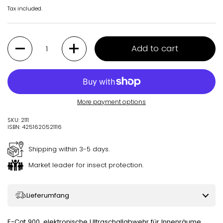
Tax included.
Quantity
Add to cart
More payment options
SKU: 2111
ISBN: 4251620521116
Shipping within 3-5 days.
Market leader for insect protection.
Lieferumfang
E-Cat 900, elektronische Ultraschallabwehr für Innenräume