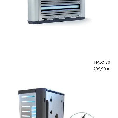
HALO 30
Regular pric
209,90 €