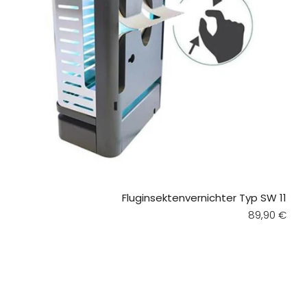
Fluginsektenvernichter Typ SW 11
Regular pri
89,90 €