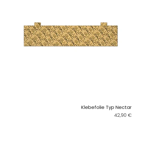
Klebefolie Typ Nectar
Regular pri
42,90 €