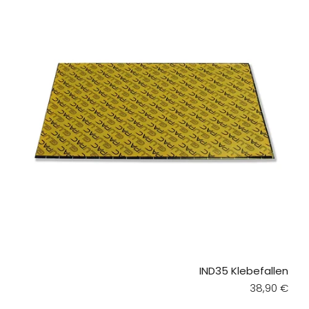
IND35 Klebefallen
Regular pri
38,90 €