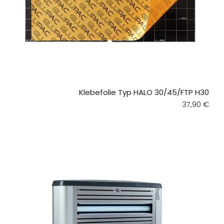
Klebefolie Typ HALO 30/45/FTP H30
Regular pri
37,90 €