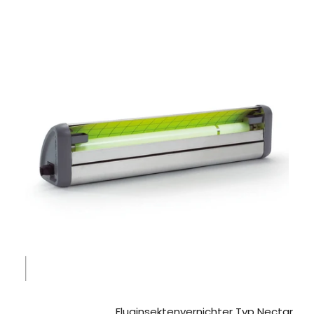
Fluginsektenvernichter Typ Nectar