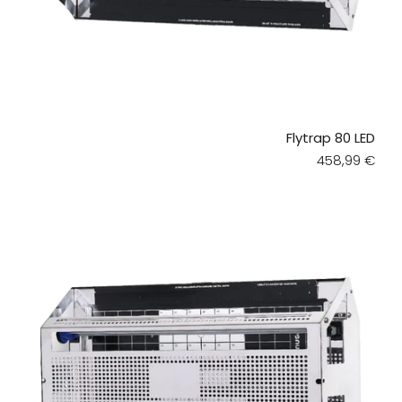
Flytrap 80 LED
Regular pric
458,99 €