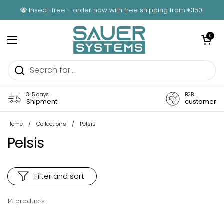
Skip to content
🐝 Insect-free - order now with free shipping from €150!
Open car
0
Open menu
3-5 days
B2B
Shipment
customer
Home
/
Collections
/
Pelsis
Pelsis
Filter and sort
14 products