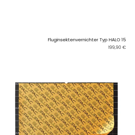
Fluginsektenvernichter Typ HALO 15
Regular pri
199,90 €