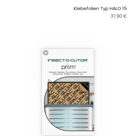
Klebefolien Typ HALO 15
Regular pri
37,90 €