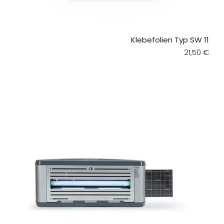
Klebefolien Typ SW 11
Regular pr
21,50 €