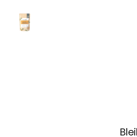
Show slide 1
Ble