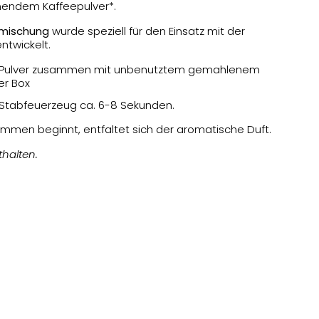
mendem Kaffeepulver*.
rmischung
wurde speziell für den Einsatz mit der
twickelt.
oPulver zusammen mit unbenutztem gemahlenem
er Box
Stabfeuerzeug ca. 6-8 Sekunden.
immen beginnt, entfaltet sich der aromatische Duft.
thalten.