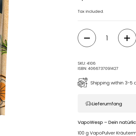
Tax included.
Quantity
SKU: 4106
ISBN: 4066737091427
Shipping within 3-5 
Lieferumfang
VapoWesp – Dein natürli
100 g VapoPulver Kräuter