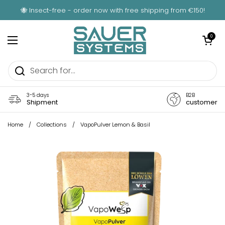
Skip to content
🐝 Insect-free - order now with free shipping from €150!
Open car
0
Open menu
3-5 days
B2B
Shipment
customer
Home
/
Collections
/
VapoPulver Lemon & Basil