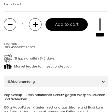
Tax included.
Quantity
Add to cart
SKU: 4105
ISBN: 4066737095302
Shipping within 3-5 days.
Market leader for insect protection.
Lieferumfang
VapoWesp – Dein natürlicher Schutz gegen Wespen, Mücken
und Schnaken
100 g VapoPulver Kräutermischung aus Zitrone und Basilikum
zur Aromatisierung von glimmendem Kaffeepulver*.