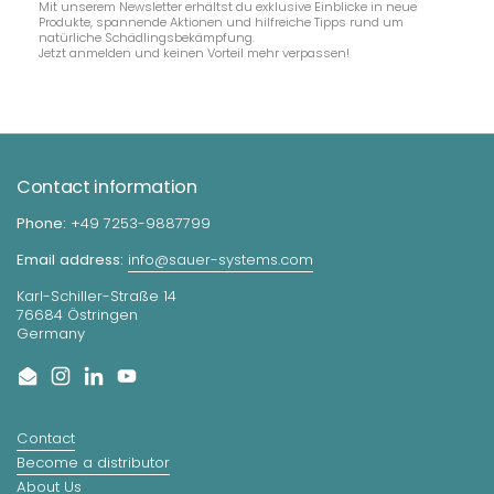
Mit unserem Newsletter erhältst du exklusive Einblicke in neue
Produkte, spannende Aktionen und hilfreiche Tipps rund um
natürliche Schädlingsbekämpfung.
Jetzt anmelden und keinen Vorteil mehr verpassen!
Contact information
Phone:
+49 7253-9887799
Email address:
info@sauer-systems.com
Karl-Schiller-Straße 14
76684 Östringen
Germany
Email
Instagram
LinkedIn
YouTube
Contact
Become a distributor
About Us