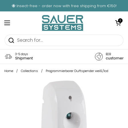
Skip to content
🐝 Insect-free - order now with free shipping from €150!
Open car
0
Open menu
3-5 days
B2B
Shipment
customer
Home
/
Collections
/
Programmierbarer Duftspender weiß/lcd