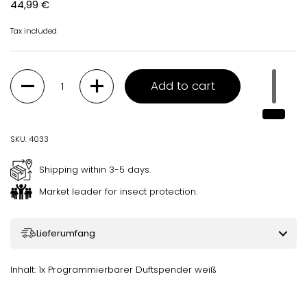
Regular price
44,99 €
Tax included.
Quantity
Add to cart
SKU: 4033
Shipping within 3-5 days.
Market leader for insect protection.
Lieferumfang
Inhalt: 1x Programmierbarer Duftspender weiß