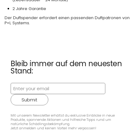
2 Jahre Garantie
Der Duftspender erfordert einen passenden Duftpatronen von
P+L Systems.
Bleib immer auf dem neuesten
Stand:
Submit
Mit unserem Newsletter erhältst du exklusive Einblicke in neue
Produkte, spannende Aktionen und hilfreiche Tipps rund um
natürliche Schädlingsbekämpfung.
Jetzt anmelden und keinen Vorteil mehr verpassen!