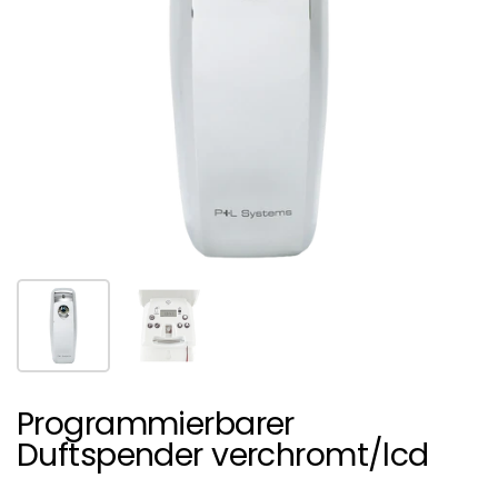
Show slide 1
Show slide 2
Programmierbarer
Duftspender verchromt/lcd