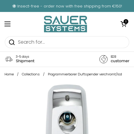
Skip to content
🐝 Insect-free - order now with free shipping from €150!
Open car
0
Open menu
3-5 days
B2B
Shipment
customer
Home
/
Collections
/
Programmierbarer Duftspender verchromt/lcd