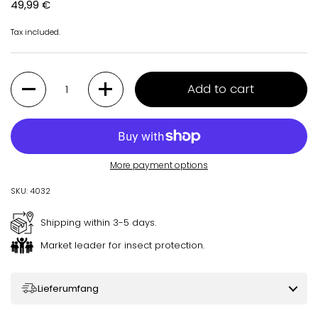
Regular price
49,99 €
Tax included.
Quantity
Add to cart
More payment options
SKU: 4032
Shipping within 3-5 days.
Market leader for insect protection.
Lieferumfang