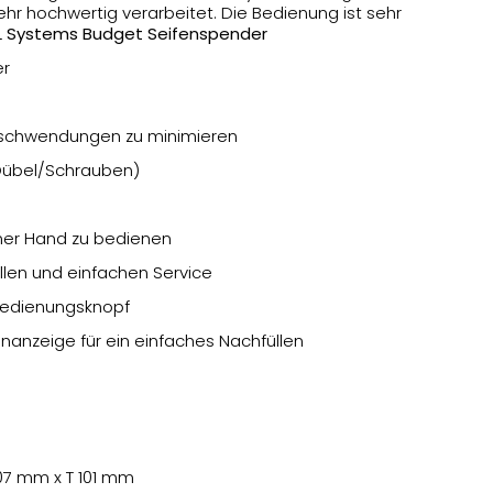
ehr hochwertig verarbeitet. Die Bedienung ist sehr
L Systems Budget Seifenspender
er
rschwendungen zu minimieren
Dübel/Schrauben)
iner Hand zu bedienen
llen und einfachen Service
 Bedienungsknopf
nanzeige für ein einfaches Nachfüllen
07 mm x T 101 mm