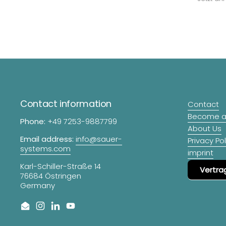
Contact information
Contact
Become a 
Phone:
+49 7253-9887799
About Us
Email address:
info@sauer-
Privacy Pol
systems.com
imprint
Karl-Schiller-Straße 14
Vertra
76684 Östringen
Germany
Email
Instagram
LinkedIn
YouTube