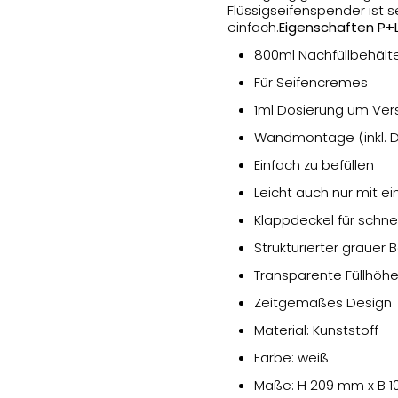
Flüssigseifenspender ist s
einfach.
Eigenschaften P+
800ml Nachfüllbehält
Für Seifencremes
1ml Dosierung um Ve
Wandmontage (inkl. 
Einfach zu befüllen
Leicht auch nur mit e
Klappdeckel für schne
Strukturierter grauer
Transparente Füllhöhe
Zeitgemäßes Design
Material: Kunststoff
Farbe: weiß
Maße: H 209 mm x B 1