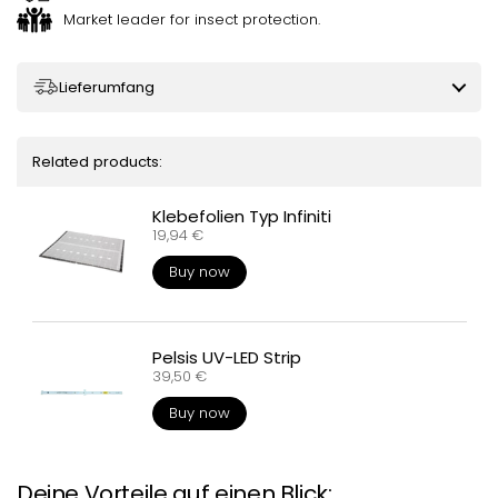
Market leader for insect protection.
Lieferumfang
Related products:
Klebefolien Typ Infiniti
Regular price
19,94 €
Buy now
Pelsis UV-LED Strip
Regular price
39,50 €
Buy now
Deine Vorteile auf einen Blick: