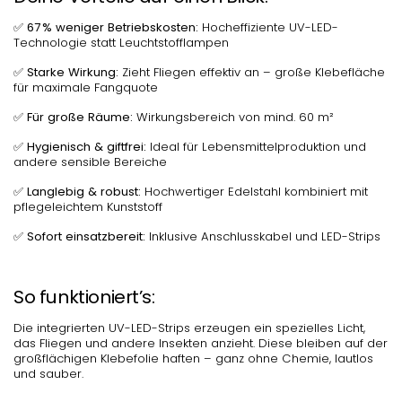
✅
67 % weniger Betriebskosten:
Hocheffiziente UV-LED-
Technologie statt Leuchtstofflampen
✅
Starke Wirkung:
Zieht Fliegen effektiv an – große Klebefläche
für maximale Fangquote
✅
Für große Räume:
Wirkungsbereich von mind. 60 m²
✅
Hygienisch & giftfrei:
Ideal für Lebensmittelproduktion und
andere sensible Bereiche
✅
Langlebig & robust:
Hochwertiger Edelstahl kombiniert mit
pflegeleichtem Kunststoff
✅
Sofort einsatzbereit:
Inklusive Anschlusskabel und LED-Strips
So funktioniert’s:
Die integrierten UV-LED-Strips erzeugen ein spezielles Licht,
das Fliegen und andere Insekten anzieht. Diese bleiben auf der
großflächigen Klebefolie haften – ganz ohne Chemie, lautlos
und sauber.