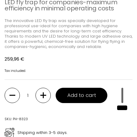
LED fly trap for companies-maximum
efficiency in minimal operating costs
The innovative LED fly trap was specially developed for
professional use-ideal for companies with high hygiene
requirements and the desire for long-term cost efficiency.
Thanks to modern UV LED technology and large adhesive area,
it offers a powerful, chemical-free solution for flying flying in
companies-hygienic, economically and reliable.
Regular price
259,96 €
Tax included.
Quantity
Add to cart
SKU: PH-8323
Shipping within 3-5 days.