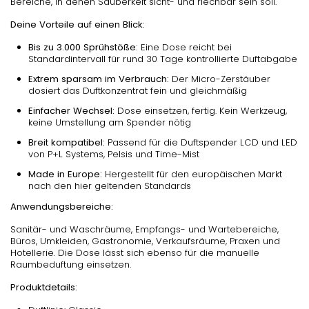
Bereiche, in denen Sauberkeit sicht- und riechbar sein soll.
Deine Vorteile auf einen Blick:
Bis zu 3.000 Sprühstöße:
Eine Dose reicht bei
Standardintervall für rund 30 Tage kontrollierte Duftabgabe
Extrem sparsam im Verbrauch:
Der Micro-Zerstäuber
dosiert das Duftkonzentrat fein und gleichmäßig
Einfacher Wechsel:
Dose einsetzen, fertig. Kein Werkzeug,
keine Umstellung am Spender nötig
Breit kompatibel:
Passend für die Duftspender LCD und LED
von P+L Systems, Pelsis und Time-Mist
Made in Europe:
Hergestellt für den europäischen Markt
nach den hier geltenden Standards
Anwendungsbereiche:
Sanitär- und Waschräume, Empfangs- und Wartebereiche,
Büros, Umkleiden, Gastronomie, Verkaufsräume, Praxen und
Hotellerie. Die Dose lässt sich ebenso für die manuelle
Raumbeduftung einsetzen.
Produktdetails: