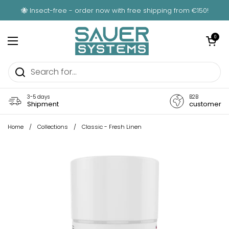
Skip to content
🐝 Insect-free - order now with free shipping from €150!
Open car
0
Open menu
3-5 days
B2B
Shipment
customer
Home
/
Collections
/
Classic - Fresh Linen