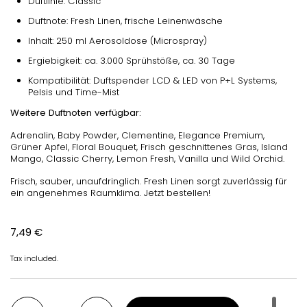
Duftlinie: Classic
Duftnote: Fresh Linen, frische Leinenwäsche
Inhalt: 250 ml Aerosoldose (Microspray)
Ergiebigkeit: ca. 3.000 Sprühstöße, ca. 30 Tage
Kompatibilität: Duftspender LCD & LED von P+L Systems,
Pelsis und Time-Mist
Weitere Duftnoten verfügbar:
Adrenalin, Baby Powder, Clementine, Elegance Premium,
Grüner Apfel, Floral Bouquet, Frisch geschnittenes Gras, Island
Mango, Classic Cherry, Lemon Fresh, Vanilla und Wild Orchid.
Frisch, sauber, unaufdringlich. Fresh Linen sorgt zuverlässig für
ein angenehmes Raumklima. Jetzt bestellen!
Regular price
7,49 €
Tax included.
Quantity