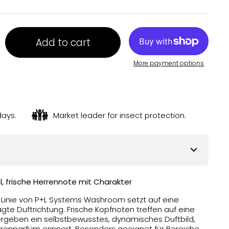
Add to cart
More payment options
days.
Market leader for insect protection.
, frische Herrennote mit Charakter
-Linie von P+L Systems Washroom setzt auf eine
te Duftrichtung. Frische Kopfnoten treffen auf eine
ergeben ein selbstbewusstes, dynamisches Duftbild,
rrenparfüm erinnert. Besonders geeignet für Bereiche,