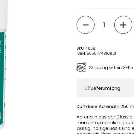
Quantity
SKU: 4008
ISBN: 5056474316821
Shipping within 3-5 
Lieferumfang
Duftdose Adrenalin 250 ml
Adrenalin aus der Classic
markante, männlich gepräg
würzig-holzige Basis und 
das an ein klassisches He