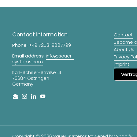
Contact information
Contact
Become a 
Phone:
+49 7253-9887799
About Us
Email address:
info@sauer-
Privacy Pol
systems.com
imprint
Karl-Schiller-Straße 14
Vertra
76684 Östringen
Germany
Email
Instagram
LinkedIn
YouTube
Copyright © 2026
Sauer Systems
.
Powered by Shopify