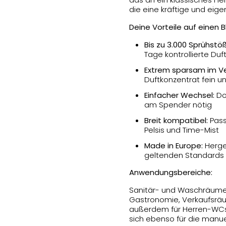
die eine kräftige und eig
Deine Vorteile auf einen Bl
Bis zu 3.000 Sprühstö
Tage kontrollierte Du
Extrem sparsam im V
Duftkonzentrat fein u
Einfacher Wechsel:
Dos
am Spender nötig
Breit kompatibel:
Pass
Pelsis und Time-Mist
Made in Europe:
Herges
geltenden Standards
Anwendungsbereiche:
Sanitär- und Waschräume,
Gastronomie, Verkaufsräu
außerdem für Herren-WCs,
sich ebenso für die manu