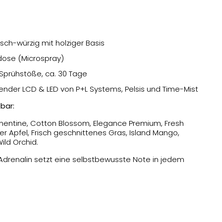
isch-würzig mit holziger Basis
ldose (Microspray)
0 Sprühstöße, ca. 30 Tage
pender LCD & LED von P+L Systems, Pelsis und Time-Mist
bar:
mentine, Cotton Blossom, Elegance Premium, Fresh
ner Apfel, Frisch geschnittenes Gras, Island Mango,
ild Orchid.
. Adrenalin setzt eine selbstbewusste Note in jedem