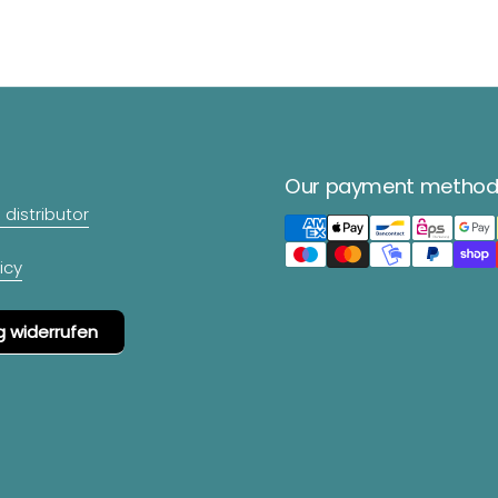
Our payment method
distributor
icy
g widerrufen