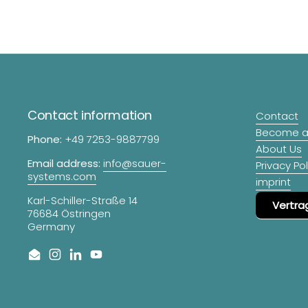
Contact information
Contact
Become a 
Phone:
+49 7253-9887799
About Us
Email address:
info@sauer-
Privacy Pol
systems.com
imprint
Karl-Schiller-Straße 14
Vertra
76684 Östringen
Germany
Email
Instagram
LinkedIn
YouTube