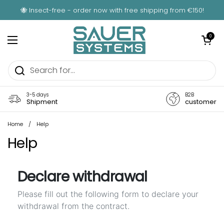
Skip to content
🐝 Insect-free - order now with free shipping from €150!
Open car
0
Open menu
3-5 days
B2B
Shipment
customer
Home
/
Help
Help
Declare withdrawal
Please fill out the following form to declare your
withdrawal from the contract.